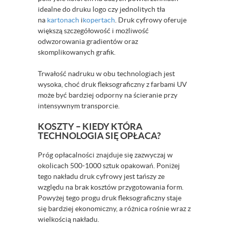
idealne do druku logo czy jednolitych tła
na
kartonach
i
kopertach
. Druk cyfrowy oferuje
większą szczegółowość i możliwość
odwzorowania gradientów oraz
skomplikowanych grafik.
Trwałość nadruku w obu technologiach jest
wysoka, choć druk fleksograficzny z farbami UV
może być bardziej odporny na ścieranie przy
intensywnym transporcie.
KOSZTY – KIEDY KTÓRA
TECHNOLOGIA SIĘ OPŁACA?
Próg opłacalności znajduje się zazwyczaj w
okolicach 500-1000 sztuk opakowań. Poniżej
tego nakładu druk cyfrowy jest tańszy ze
względu na brak kosztów przygotowania form.
Powyżej tego progu druk fleksograficzny staje
się bardziej ekonomiczny, a różnica rośnie wraz z
wielkością nakładu.