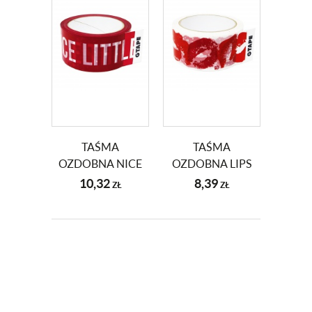
TAŚMA
TAŚMA
OZDOBNA NICE
OZDOBNA LIPS
(48 X 66Y) 1 SZT.
(48 X 66Y) 1 SZT.
10,32
8,39
ZŁ
ZŁ