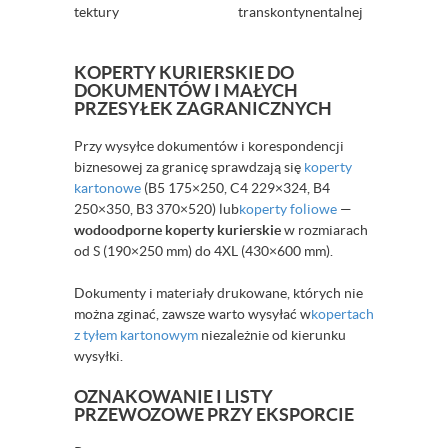
tektury
transkontynentalnej
KOPERTY KURIERSKIE DO
DOKUMENTÓW I MAŁYCH
PRZESYŁEK ZAGRANICZNYCH
Przy wysyłce dokumentów i korespondencji
biznesowej za granicę sprawdzają się
koperty
kartonowe
(B5 175×250, C4 229×324, B4
250×350, B3 370×520) lub
koperty foliowe
—
wodoodporne koperty kurierskie
w rozmiarach
od S (190×250 mm) do 4XL (430×600 mm).
Dokumenty i materiały drukowane, których nie
można zginać, zawsze warto wysyłać w
kopertach
z tyłem kartonowym
niezależnie od kierunku
wysyłki.
OZNAKOWANIE I LISTY
PRZEWOZOWE PRZY EKSPORCIE