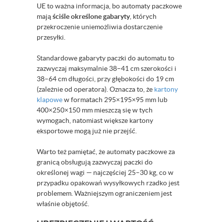
UE to ważna informacja, bo automaty paczkowe
mają
ściśle określone gabaryty
, których
przekroczenie uniemożliwia dostarczenie
przesyłki.
Standardowe gabaryty paczki do automatu to
zazwyczaj maksymalnie 38–41 cm szerokości i
38–64 cm długości, przy głębokości do 19 cm
(zależnie od operatora). Oznacza to, że
kartony
klapowe
w formatach 295×195×95 mm lub
400×250×150 mm mieszczą się w tych
wymogach, natomiast większe kartony
eksportowe mogą już nie przejść.
Warto też pamiętać, że automaty paczkowe za
granicą obsługują zazwyczaj paczki do
określonej wagi — najczęściej 25–30 kg, co w
przypadku opakowań wysyłkowych rzadko jest
problemem. Ważniejszym ograniczeniem jest
właśnie objętość.