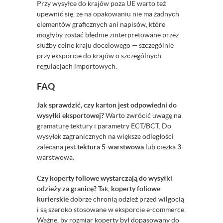
Przy wysyłce do krajów poza UE warto też
upewnić się, że na opakowaniu nie ma żadnych
elementów graficznych ani napisów, które
mogłyby zostać błędnie zinterpretowane przez
służby celne kraju docelowego — szczególnie
przy eksporcie do krajów o szczególnych
regulacjach importowych.
FAQ
Jak sprawdzić, czy karton jest odpowiedni do
wysyłki eksportowej?
Warto zwrócić uwagę na
gramaturę tektury i parametry ECT/BCT. Do
wysyłek zagranicznych na większe odległości
zalecana jest
tektura 5-warstwowa
lub ciężka 3-
warstwowa.
Czy koperty foliowe wystarczają do wysyłki
odzieży za granicę?
Tak,
koperty foliowe
kurierskie
dobrze chronią odzież przed wilgocią
i są szeroko stosowane w eksporcie e-commerce.
Ważne, by rozmiar koperty był dopasowany do