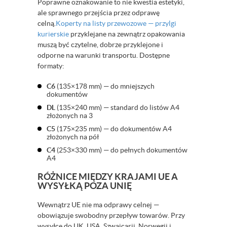
Poprawne oznakowanie to nie kwestia estetyki,
ale sprawnego przejścia przez odprawę
celną.
Koperty na listy przewozowe — przylgi
kurierskie
przyklejane na zewnątrz opakowania
muszą być czytelne, dobrze przyklejone i
odporne na warunki transportu. Dostępne
formaty:
C6
(135×178 mm) — do mniejszych
dokumentów
DL
(135×240 mm) — standard do listów A4
złożonych na 3
C5
(175×235 mm) — do dokumentów A4
złożonych na pół
C4
(253×330 mm) — do pełnych dokumentów
A4
RÓŻNICE MIĘDZY KRAJAMI UE A
WYSYŁKĄ POZA UNIĘ
Wewnątrz UE nie ma odprawy celnej —
obowiązuje swobodny przepływ towarów. Przy
wysyłce do UK, USA, Szwajcarii, Norwegii i