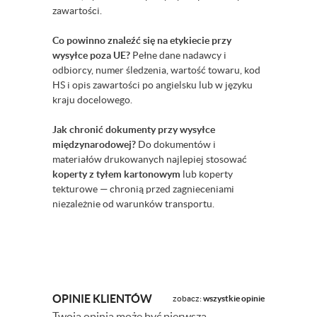
zawartości.
Co powinno znaleźć się na etykiecie przy
wysyłce poza UE?
Pełne dane nadawcy i
odbiorcy, numer śledzenia, wartość towaru, kod
HS i opis zawartości po angielsku lub w języku
kraju docelowego.
Jak chronić dokumenty przy wysyłce
międzynarodowej?
Do dokumentów i
materiałów drukowanych najlepiej stosować
koperty z tyłem kartonowym
lub koperty
tekturowe — chronią przed zagnieceniami
niezależnie od warunków transportu.
OPINIE KLIENTÓW
zobacz:
wszystkie opinie
Twoja opinia może być pierwsza.