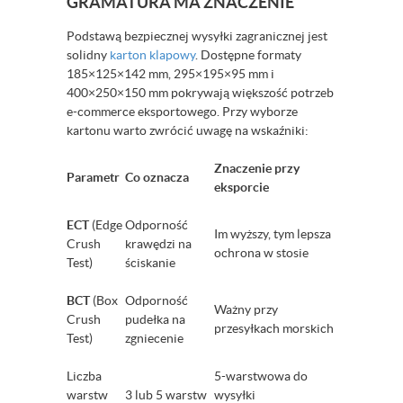
GRAMATURA MA ZNACZENIE
Podstawą bezpiecznej wysyłki zagranicznej jest
solidny
karton klapowy
. Dostępne formaty
185×125×142 mm, 295×195×95 mm i
400×250×150 mm pokrywają większość potrzeb
e-commerce eksportowego. Przy wyborze
kartonu warto zwrócić uwagę na wskaźniki:
Znaczenie przy
Parametr
Co oznacza
eksporcie
ECT
(Edge
Odporność
Im wyższy, tym lepsza
Crush
krawędzi na
ochrona w stosie
Test)
ściskanie
BCT
(Box
Odporność
Ważny przy
Crush
pudełka na
przesyłkach morskich
Test)
zgniecenie
Liczba
5-warstwowa do
warstw
3 lub 5 warstw
wysyłki