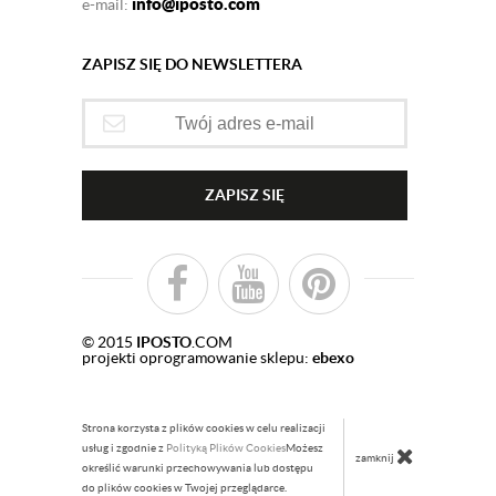
info@iposto.com
e-mail:
ZAPISZ SIĘ DO NEWSLETTERA
ZAPISZ SIĘ
© 2015
IPOSTO
.COM
projekti oprogramowanie sklepu:
ebexo
Strona korzysta z plików cookies w celu realizacji
usług i zgodnie z
Polityką Plików Cookies
Możesz
zamknij
określić warunki przechowywania lub dostępu
do plików cookies w Twojej przeglądarce.