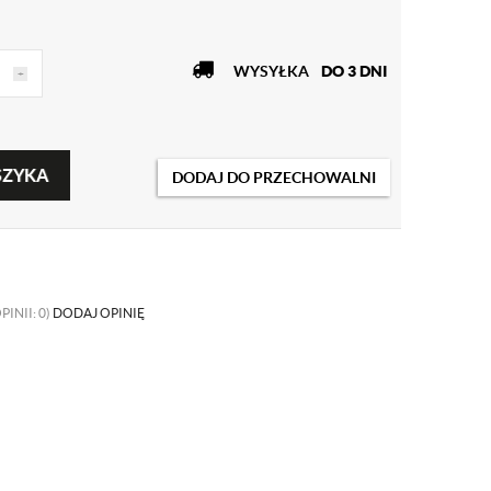
WYSYŁKA
DO 3 DNI
+
SZYKA
DODAJ DO PRZECHOWALNI
PINII: 0)
DODAJ OPINIĘ