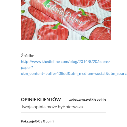
Źródło:
http://www.thedieline.com/blog/2014/8/20/edens-
paper?
utm_content=buffer408dd&utm_medium=social&utm_sourc
OPINIE KLIENTÓW
zobacz:
wszystkie opinie
Twoja opinia może być pierwsza.
Pokazuje 0-0 z 0 opinii