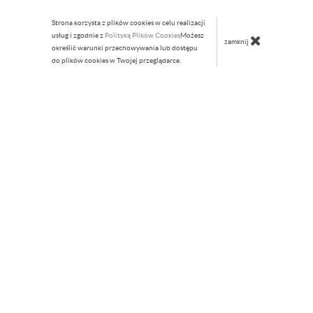
Strona korzysta z plików cookies w celu realizacji
usług i zgodnie z
Polityką Plików Cookies
Możesz
zamknij
określić warunki przechowywania lub dostępu
do plików cookies w Twojej przeglądarce.