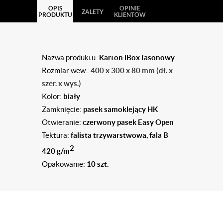
OPIS
OPINIE
ZALETY
PRODUKTU
KLIENTÓW
Karton iBox fasonowy
Nazwa produktu:
400 x 300 x 80 mm (dł. x
Rozmiar wew.:
szer. x wys.)
biały
Kolor:
pasek samoklejący HK
Zamknięcie:
czerwony pasek Easy Open
Otwieranie:
falista trzywarstwowa, fala B
Tektura:
2
420 g/m
10 szt.
Opakowanie: