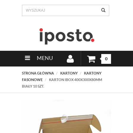
MENU
0
STRONA GŁÓWNA
KARTONY
KARTONY
FASONOWE
KARTON IBOX 400X300X80MM
BIAŁY 10 SZT.