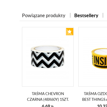
Powiązane produkty
Bestsellery
TAŚMA CHEVRON
TAŚMA OZD
CZARNA (48X60Y) 1SZT.
BEST THINGS 
(48 X 66Y)
6,69
10,3
ZŁ