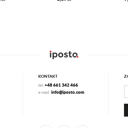
KONTAKT
Z
+48 661 342 466
tel.
info@iposto.com
e-mail: