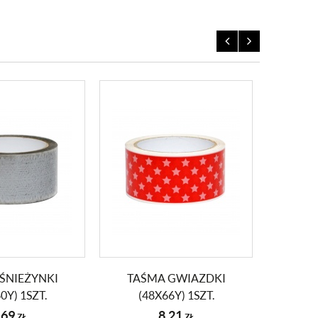
ŚNIEŻYNKI
TAŚMA GWIAZDKI
TAŚ
0Y) 1SZT.
(48X66Y) 1SZT.
(4
,69
8,21
ZŁ
ZŁ