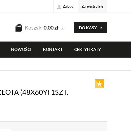
Zaloguj
Zarejestruj się
Koszyk:
0,00
zł
DO KASY
NOWOŚCI
KONTAKT
CERTYFIKATY
OTA (48X60Y) 1SZT.