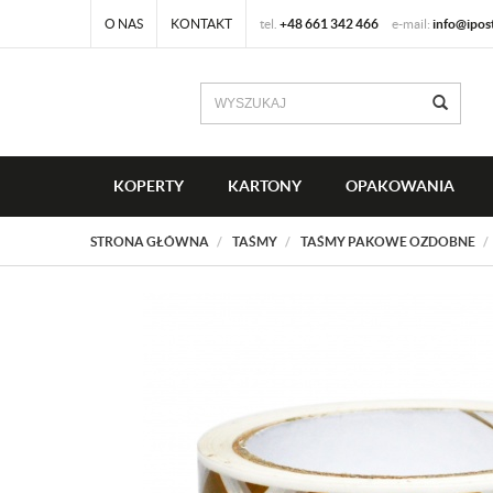
O NAS
KONTAKT
tel.
+48 661 342 466
e-mail:
info@ipos
KOPERTY
KARTONY
OPAKOWANIA
STRONA GŁÓWNA
TAŚMY
TAŚMY PAKOWE OZDOBNE