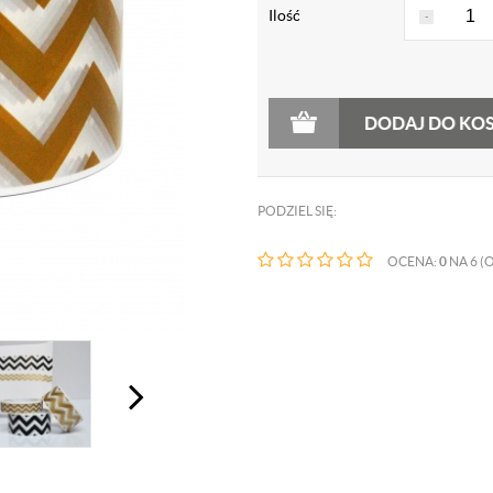
Ilość
-
DODAJ DO KO
PODZIEL SIĘ:
OCENA:
0
NA 6 (O