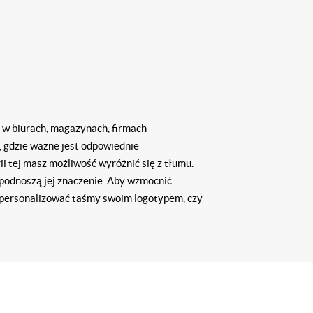
ę w biurach, magazynach, firmach
 gdzie ważne jest odpowiednie
rii tej masz możliwość wyr
ó
żnić się z tłumu.
podnoszą jej znaczenie. Aby wzmocnić
personalizować taśmy swoim logotypem, czy