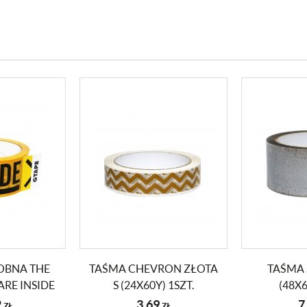
OBNA THE
TAŚMA CHEVRON ZŁOTA
TAŚMA 
ARE INSIDE
S (24X60Y) 1SZT.
(48X6
 1 SZT.
2
3,69
7
ZŁ
ZŁ