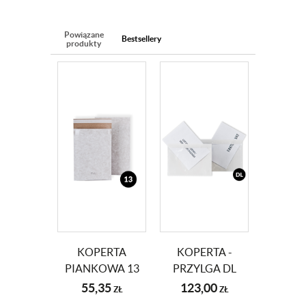
Powiązane
Bestsellery
produkty
KOPERTA
KOPERTA -
PIANKOWA 13
PRZYLGA DL
(170X229) 100
(135X240)
55,35
123,00
ZŁ
ZŁ
SZT.
1000SZT.