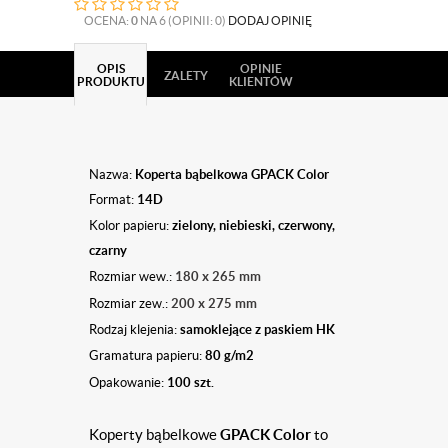
OCENA:
0
NA 6 (OPINII: 0)
DODAJ OPINIĘ
OPIS
OPINIE
ZALETY
PRODUKTU
KLIENTÓW
Nazwa:
Koperta bąbelkowa GPACK Color
Format:
14D
Kolor papieru:
zielony, niebieski, czerwony,
czarny
Rozmiar wew.:
180 x 265 mm
Rozmiar zew.:
200 x 275 mm
Rodzaj klejenia:
samoklejące z paskiem HK
Gramatura papieru:
80 g/m2
Opakowanie:
100 szt.
Koperty bąbelkowe
GPACK Color
to