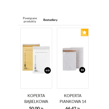
Powiązane
Bestsellery
produkty
KOPERTA
KOPERTA
BĄBELKOWA
PIANKOWA 14
14D (200X275)
(200X280) 100
50,00
66,42
ZŁ
ZŁ