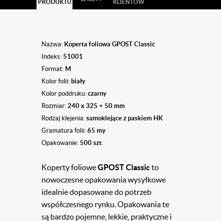
PRODUKTU
KLIENTÓW
Nazwa:
Koperta foliowa GPOST Classic
Indeks:
51001
Format:
M
Kolor folii:
biały
Kolor poddruku:
czarny
Rozmiar:
240 x 325 + 50 mm
Rodzaj klejenia:
samoklejące z paskiem HK
Gramatura folii:
65 my
Opakowanie:
500 szt.
Koperty foliowe
GPOST Classic
to
nowoczesne opakowania wysyłkowe
idealnie dopasowane do potrzeb
współczesnego rynku. Opakowania te
są bardzo pojemne, lekkie, praktyczne i