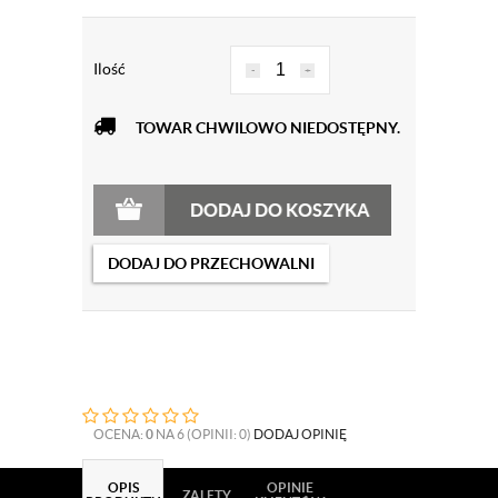
Ilość
-
+
TOWAR CHWILOWO NIEDOSTĘPNY.
DODAJ DO KOSZYKA
DODAJ DO PRZECHOWALNI
OCENA:
0
NA 6 (OPINII: 0)
DODAJ OPINIĘ
OPIS
OPINIE
ZALETY