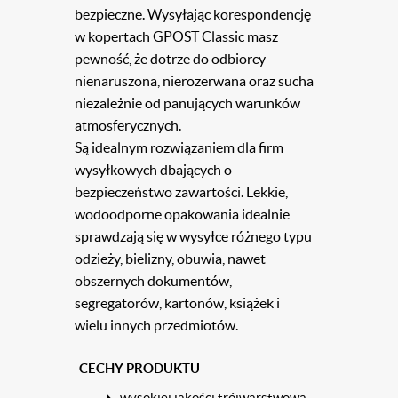
bezpieczne. Wysyłając korespondencję
w kopertach GPOST Classic masz
pewność, że dotrze do odbiorcy
nienaruszona, nierozerwana oraz sucha
niezależnie od panujących warunków
atmosferycznych.
Są idealnym rozwiązaniem dla firm
wysyłkowych dbających o
bezpieczeństwo zawartości. Lekkie,
wodoodporne opakowania idealnie
sprawdzają się w wysyłce r
ó
żnego typu
odzieży, bielizny, obuwia, nawet
obszernych dokument
ó
w,
segregator
ó
w, karton
ó
w, książek i
wielu innych przedmiot
ó
w.
CECHY PRODUKTU