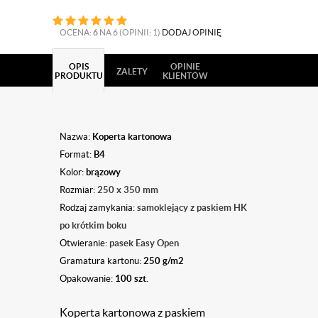
OCENA:
6
NA 6 (OPINII: 1)
DODAJ OPINIĘ
OPIS
OPINIE
ZALETY
PRODUKTU
KLIENTÓW
Nazwa:
Koperta kartonowa
Format:
B4
Kolor:
brązowy
Rozmiar:
250 x 350 mm
Rodzaj zamykania:
samoklejący z paskiem HK
po krótkim boku
Otwieranie:
pasek Easy Open
Gramatura kartonu:
250 g/m2
Opakowanie:
100 szt.
Koperta kartonowa z paskiem