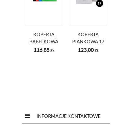
KOPERTA
KOPERTA
KOP
BĄBELKOWA
PIANKOWA 17
ROZSZ
17G (250X350)
(250X338) 100
116,85
123,00
255
ZŁ
ZŁ
100 SZT.
SZT.
(229X
KOLOROWA
250
INFORMACJE KONTAKTOWE