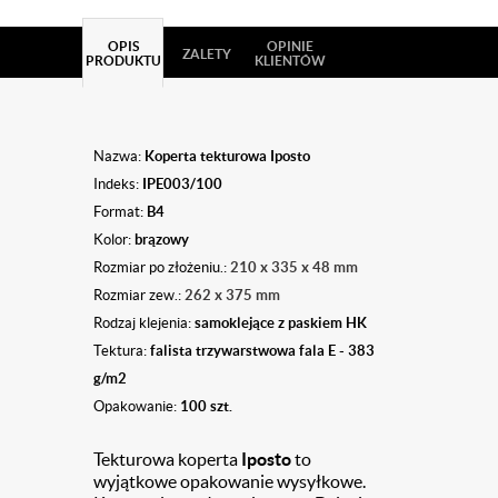
OPIS
OPINIE
ZALETY
PRODUKTU
KLIENTÓW
Nazwa:
Koperta tekturowa Iposto
Indeks:
IPE003/100
Format:
B4
Kolor:
brązowy
Rozmiar po złożeniu.:
210 x 335 x 48 mm
Rozmiar zew.:
262 x 375 mm
Rodzaj klejenia:
samoklejące z paskiem HK
Tektura:
falista trzywarstwowa fala E -
383
g/m2
Opakowanie:
100 szt.
Tekturowa koperta
Iposto
to
wyjątkowe opakowanie wysyłkowe.