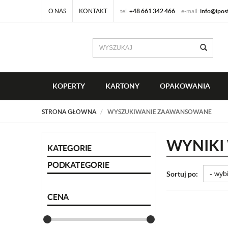
O NAS
KONTAKT
tel.
+48 661 342 466
e-mail:
info@ipos
KOPERTY
KARTONY
OPAKOWANIA
STRONA GŁÓWNA
WYSZUKIWANIE ZAAWANSOWANE
WYNIKI
KATEGORIE
PODKATEGORIE
Sortuj po:
CENA