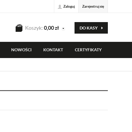
Zaloguj
Zarejestruj się
Koszyk:
0,00
zł
DO KASY
NOWOŚCI
KONTAKT
CERTYFIKATY