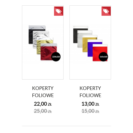
KOPERTY
KOPERTY
FOLIOWE
FOLIOWE
220X220MM
165X165MM
22,00
13,00
ZŁ
ZŁ
METALICZNE 10
MATOWE 10
25,00
15,00
ZŁ
ZŁ
SZT
SZT