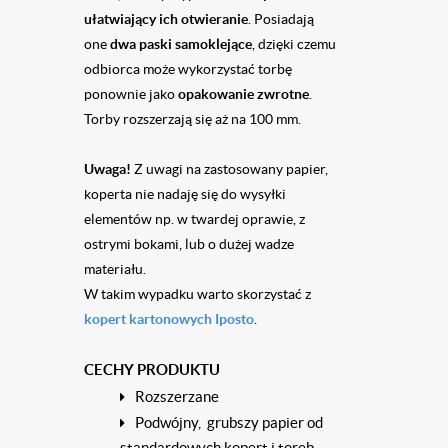
ułatwiający ich otwieranie
. Posiadają
one
dwa paski samoklejące
, dzięki czemu
odbiorca może wykorzystać torbę
ponownie jako
opakowanie zwrotne
.
Torby rozszerzają się aż na 100 mm.
Uwaga!
Z uwagi na zastosowany papier,
koperta nie nadaję się do wysyłki
element
ó
w np. w twardej oprawie, z
ostrymi bokami, lub o dużej wadze
materiału.
W takim wypadku warto skorzystać z
kopert kartonowych Iposto
.
CECHY PRODUKTU
Rozszerzane
Podwójny, grubszy papier od