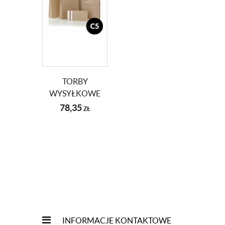
TORBY
WYSYŁKOWE
C5
78,35
ZŁ
(162X229X40+86MM)
2 X HK
BRĄZOWE 50
SZT
INFORMACJE KONTAKTOWE