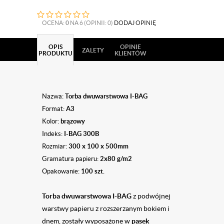
OCENA:
0
NA 6 (OPINII: 0)
DODAJ OPINIĘ
OPIS
OPINIE
ZALETY
PRODUKTU
KLIENTÓW
Nazwa:
Torba dwuwarstwowa I-BAG
Format:
A3
Kolor:
brązowy
Indeks:
I-BAG 300B
Rozmiar:
300 x 100 x 500mm
Gramatura papieru:
2x80
g/m2
Opakowanie:
100 szt.
Torba dwuwarstwowa I-BAG​
z podwójnej
warstwy papieru z rozszerzanym bokiem i
dnem, zostały wyposażone w
pasek