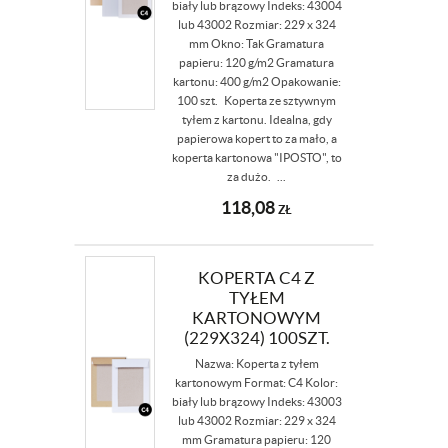
biały lub brązowy Indeks: 43004
lub 43002 Rozmiar: 229 x 324
mm Okno: Tak Gramatura
papieru: 120 g/m2 Gramatura
kartonu: 400 g/m2 Opakowanie:
100 szt. Koperta ze sztywnym
tyłem z kartonu. Idealna, gdy
papierowa kopert to za mało, a
koperta kartonowa "IPOSTO", to
za dużo. ...
118,08
ZŁ
KOPERTA C4 Z
TYŁEM
KARTONOWYM
(229X324) 100SZT.
Nazwa: Koperta z tyłem
kartonowym Format: C4 Kolor:
biały lub brązowy Indeks: 43003
lub 43002 Rozmiar: 229 x 324
mm Gramatura papieru: 120