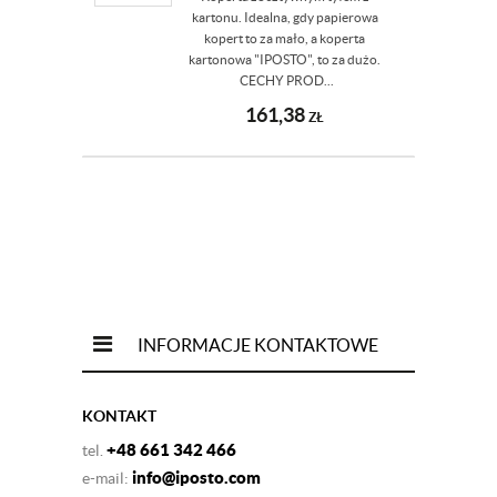
kartonu. Idealna, gdy papierowa
kopert to za mało, a koperta
kartonowa "IPOSTO", to za dużo.
CECHY PROD...
161,38
ZŁ
INFORMACJE KONTAKTOWE
KONTAKT
+48 661 342 466
tel.
info@iposto.com
e-mail: