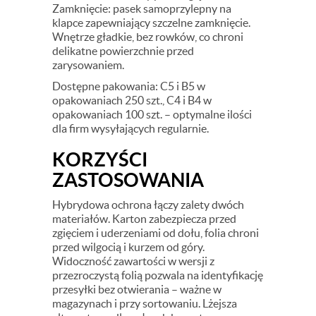
Zamknięcie: pasek samoprzylepny na
klapce zapewniający szczelne zamknięcie.
Wnętrze gładkie, bez rowków, co chroni
delikatne powierzchnie przed
zarysowaniem.
Dostępne pakowania: C5 i B5 w
opakowaniach 250 szt., C4 i B4 w
opakowaniach 100 szt. – optymalne ilości
dla firm wysyłających regularnie.
KORZYŚCI
ZASTOSOWANIA
Hybrydowa ochrona łączy zalety dwóch
materiałów. Karton zabezpiecza przed
zgięciem i uderzeniami od dołu, folia chroni
przed wilgocią i kurzem od góry.
Widoczność zawartości w wersji z
przezroczystą folią pozwala na identyfikację
przesyłki bez otwierania – ważne w
magazynach i przy sortowaniu. Lżejsza