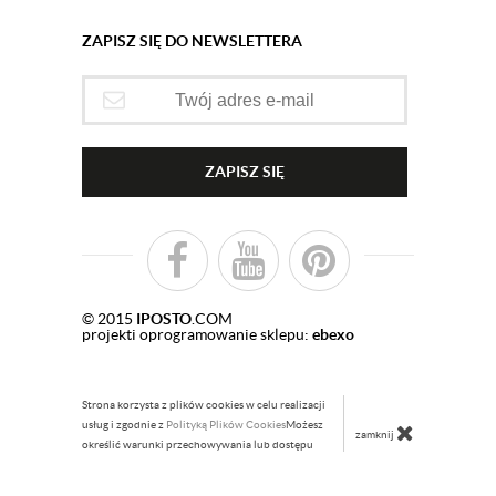
ZAPISZ SIĘ DO NEWSLETTERA
ZAPISZ SIĘ
© 2015
IPOSTO
.COM
projekti oprogramowanie sklepu:
ebexo
Strona korzysta z plików cookies w celu realizacji
usług i zgodnie z
Polityką Plików Cookies
Możesz
zamknij
określić warunki przechowywania lub dostępu
do plików cookies w Twojej przeglądarce.