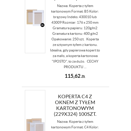
Nazwa: Koperta z tyłem
kartonowym Format: B5 Kolor:
brązowy Indeks: 430010 lub
43009 Rozmiar: 176 x 250 mm
Gramatura papieru: 120g/m2
Gramatura kartonu: 400 g/m2
Opakowanie: 250 szt. Koperta
ze sztywnym tyłem z kartonu.
Idealna, gdy papierowa kopert to
za mało, a koperta kartonowa
"IPOSTO", to za dużo. CECHY
PRODUKTU ...
115,62
ZŁ
KOPERTA C4 Z
OKNEM Z TYŁEM
KARTONOWYM
(229X324) 100SZT.
Nazwa: Koperta z tyłem
kartonowym Format: C4 Kolor: