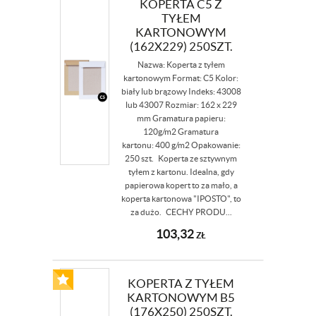
KOPERTA C5 Z
TYŁEM
KARTONOWYM
(162X229) 250SZT.
Nazwa: Koperta z tyłem
kartonowym Format: C5 Kolor:
biały lub brązowy Indeks: 43008
lub 43007 Rozmiar: 162 x 229
mm Gramatura papieru:
120g/m2 Gramatura
kartonu: 400 g/m2 Opakowanie:
250 szt. Koperta ze sztywnym
tyłem z kartonu. Idealna, gdy
papierowa kopert to za mało, a
koperta kartonowa "IPOSTO", to
za dużo. CECHY PRODU...
103,32
ZŁ
KOPERTA Z TYŁEM
KARTONOWYM B5
(176X250) 250SZT.