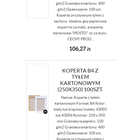
g/m2 Gramatura kartonu: 400
g/m2 Opakowanie: 100 szt.
Koperta ze sztywnym tyłem z
kartonu. Idealna, gdy papierowa
kopert to za mało, a koperta
kartonowa "IPOSTO", to za dużo.
CECHY PROD...
106,27
ZŁ
KOPERTA B4 Z
TYŁEM
KARTONOWYM
(250X350) 100SZT.
Nazwa: Koperta z tyłem
kartonowym Format: B4 Kolor:
biały lub brązowy Indeks: 43005
lub 43006 Rozmiar: 250 x 350
mm Gramatura papieru: 120
g/m2 Gramatura kartonu: 400
g/m2 Opakowanie: 100 szt.
Koperta ze sztywnym tyłem z