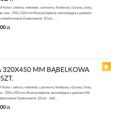
olor: zielony, niebieski, czerwony, fioletowy, różowy, złoty,
r zew.: 250 x 324 mm Rodzaj klejenia: samoklejące z paskiem
a metalizowana Opakowanie: 10 szt. ...
,00
ZŁ
 320X450 MM BĄBELKOWA
 SZT.
olor: zielony, niebieski, czerwony, fioletowy, różowy, złoty,
.: 350 x 450 mm Rodzaj klejenia: samoklejące z paskiem HK
talizowana Opakowanie: 10 szt. Jeśli ...
,00
ZŁ