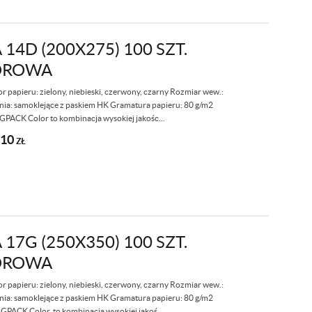
4D (200X275) 100 SZT.
OROWA
papieru: zielony, niebieski, czerwony, czarny Rozmiar wew.:
nia: samoklejące z paskiem HK Gramatura papieru: 80 g/m2
PACK Color to kombinacja wysokiej jakośc...
,10
ZŁ
7G (250X350) 100 SZT.
OROWA
papieru: zielony, niebieski, czerwony, czarny Rozmiar wew.:
nia: samoklejące z paskiem HK Gramatura papieru: 80 g/m2
GPACK Color to kombinacja wysokiej jakoś...