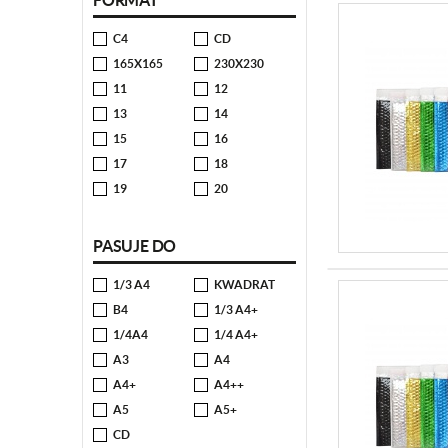
FORMAT
C4
CD
165X165
230X230
11
12
13
14
15
16
17
18
19
20
PASUJE DO
1/3 A4
KWADRAT
B4
1/3 A4+
1/4A4
1/4 A4+
A3
A4
A4+
A4++
A5
A5+
CD