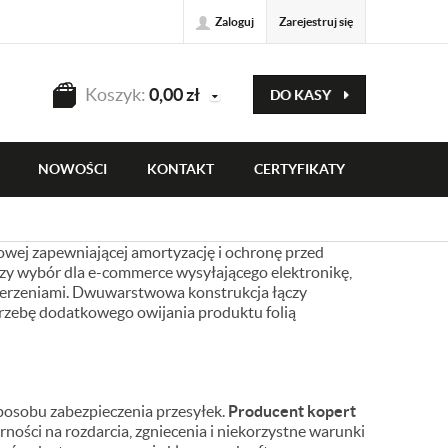
Zaloguj
Zarejestruj się
Koszyk:
0,00
zł
DO KASY
NOWOŚCI
KONTAKT
CERTYFIKATY
wej zapewniającej amortyzację i ochronę przed
szy wybór dla e-commerce wysyłającego elektronikę,
uderzeniami. Dwuwarstwowa konstrukcja łączy
rzebę dodatkowego owijania produktu folią
sposobu zabezpieczenia przesyłek.
Producent kopert
ości na rozdarcia, zgniecenia i niekorzystne warunki