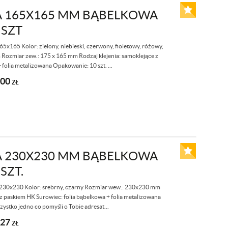
 165X165 MM BĄBELKOWA
 SZT
x165 Kolor: zielony, niebieski, czerwony, fioletowy, różowy,
m Rozmiar zew.: 175 x 165 mm Rodzaj klejenia: samoklejące z
folia metalizowana Opakowanie: 10 szt. ...
,00
ZŁ
 230X230 MM BĄBELKOWA
 SZT.
 230x230 Kolor: srebrny, czarny Rozmiar wew.: 230x230 mm
z paskiem HK Surowiec: folia bąbelkowa + folia metalizowana
szystko jedno co pomyśli o Tobie adresat...
,27
ZŁ