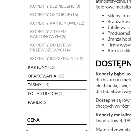
atmosferyczne. P
KOPERTY BEZPIECZNE
(8)
kolorowe metali
KOPERTY OZDOBNE
(16)
Sklepy inte
Branża kos
KOPERTY KARTONOWE
(12)
Jubilerzy i 
KOPERTY Z TYŁEM
Producenci 
KARTONOWYM
(5)
Branża hobb
Firmy wysy
KOPERTY DO LISTÓW
PRZEWOZOWYCH
(4)
Apteki i sk
KOPERTY ROZSZERZANE
(9)
DOSTĘPN
KARTONY
(15)
Koperty bąbelko
OPAKOWANIA
(23)
dla biżuterii i ma
TAŚMY
(14)
elektronikę i wię
dla tabletów i w
FOLIA STRETCH
(1)
Dostępne są rów
PAPIER
(2)
chcących wyróżnić
Koperty metali
CENA
kwadratowe), 180
Materiał zewnętrz