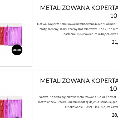
METALIZOWANA KOPERTA
10
Nazwa: Koperta bąbelkowa metalizowana iColor Format: 165
złoty, srebrny, szary, czarny Rozmiar wew.: 165 x 155 m
paskiem HK Surowiec: folia bąbelkowa + 
21
METALIZOWANA KOPERTA
10
Nazwa: Koperta bąbelkowa metalizowana iColor Format:
Rozmiar zew.: 250 x 230 mm Rodzaj klejenia: samoklejące 
Opakowanie: 10 szt. Jeśli nie jest Ci w
28