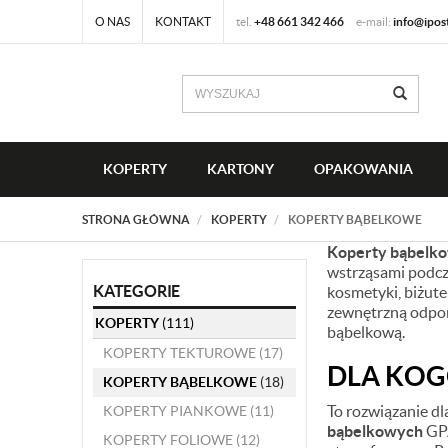
O NAS
KONTAKT
tel.
+48 661 342 466
e-mail:
info@ipos
KOPERTY
KARTONY
OPAKOWANIA
STRONA GŁÓWNA
KOPERTY
KOPERTY BĄBELKOWE
Koperty bąbelk
wstrząsami podcz
KATEGORIE
kosmetyki, biżut
zewnętrzną odpor
KOPERTY
(111)
bąbelkową.
KOPERTY TEKTUROWE
(17)
DLA KOG
KOPERTY BĄBELKOWE
(18)
To rozwiązanie dl
KOPERTY PIANKOWE
(11)
bąbelkowych
GPA
KOPERTY FOLIOWE
(12)