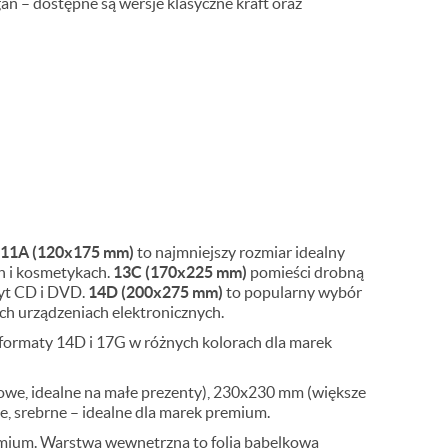
 – dostępne są wersje klasyczne kraft oraz
11A (120x175 mm)
to najmniejszy rozmiar idealny
h i kosmetykach.
13C (170x225 mm)
pomieści drobną
łyt CD i DVD.
14D (200x275 mm)
to popularny wybór
ch urządzeniach elektronicznych.
rmaty 14D i 17G w różnych kolorach dla marek
e, idealne na małe prezenty), 230x230 mm (większe
 srebrne – idealne dla marek premium.
remium. Warstwa wewnętrzna to folia bąbelkowa