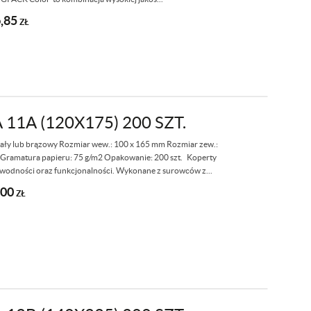
,85
ZŁ
1A (120X175) 200 SZT.
iały lub brązowy Rozmiar wew.: 100 x 165 mm Rozmiar zew.:
K Gramatura papieru: 75 g/m2 Opakowanie: 200 szt. Koperty
awodności oraz funkcjonalności. Wykonane z surowców z...
,00
ZŁ