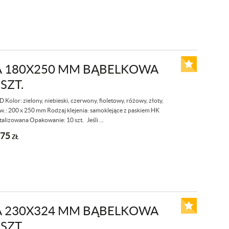
 180X250 MM BĄBELKOWA
 SZT.
olor: zielony, niebieski, czerwony, fioletowy, różowy, złoty,
.: 200 x 250 mm Rodzaj klejenia: samoklejące z paskiem HK
talizowana Opakowanie: 10 szt. Jeśli ...
,75
ZŁ
 230X324 MM BĄBELKOWA
 SZT.