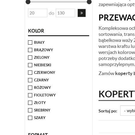
zapewniająca opt
do
PRZEWAG
Kompleksowa ochr
KOLOR
sortowania, trans
bąbelkowa waży 2
BIAŁY
warstwa kraftu lu
BRĄZOWY
wersjach kolorow
ZIELONY
potrzeby dodatko
samoprzylepnym.
NIEBIESKI
CZERWONY
Zamów
koperty 
CZARNY
RÓŻOWY
KOPERT
FIOLETOWY
ZŁOTY
SREBRNY
Sortuj po:
SZARY