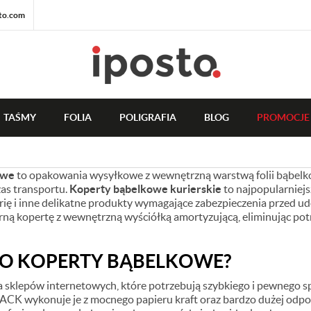
to.com
TAŚMY
FOLIA
POLIGRAFIA
BLOG
PROMOCJE
owe
to opakowania wysyłkowe z wewnętrzną warstwą folii bąbelko
as transportu.
Koperty bąbelkowe kurierskie
to najpopularniej
erię i inne delikatne produkty wymagające zabezpieczenia przed 
ną kopertę z wewnętrzną wyściółką amortyzującą, eliminując pot
O KOPERTY BĄBELKOWE?
a sklepów internetowych, które potrzebują szybkiego i pewnego 
CK wykonuje je z mocnego papieru kraft oraz bardzo dużej odporn