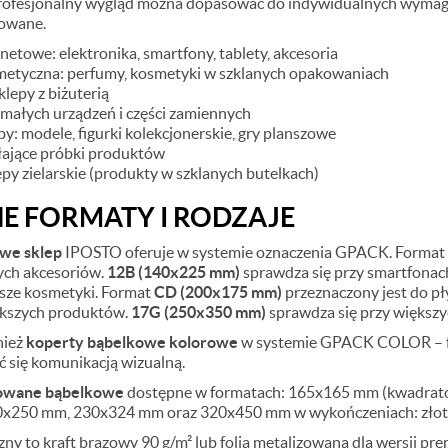
rofesjonalny wygląd można dopasować do indywidualnych wymagań
zowane.
rnetowe: elektronika, smartfony, tablety, akcesoria
metyczna: perfumy, kosmetyki w szklanych opakowaniach
sklepy z biżuterią
małych urządzeń i części zamiennych
y: modele, figurki kolekcjonerskie, gry planszowe
łające próbki produktów
lepy zielarskie (produkty w szklanych butelkach)
E FORMATY I RODZAJE
we sklep
IPOSTO oferuje w systemie oznaczenia GPACK. Format
łych akcesoriów.
12B (140x225 mm)
sprawdza się przy smartfonac
ksze kosmetyki. Format
CD (200x175 mm)
przeznaczony jest do p
iększych produktów.
17G (250x350 mm)
sprawdza się przy większy
nież
koperty bąbelkowe kolorowe
w systemie GPACK COLOR – fo
 się komunikacją wizualną.
zowane bąbelkowe
dostępne w formatach: 165x165 mm (kwadratow
x250 mm, 230x324 mm oraz 320x450 mm w wykończeniach: złote,
ny to kraft brązowy 90 g/m² lub folia metalizowana dla wersji p