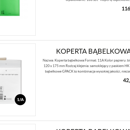
116
KOPERTA BĄBELKOWA 1
Nazwa: Koperta bąbelkowa Format: 11A Kolor papieru: b
120 x 175 mm Rodzaj klejenia: samoklejący z paskiem H
bąbelkowe GPACK to kombinacja wysokiej jakości, niez
42