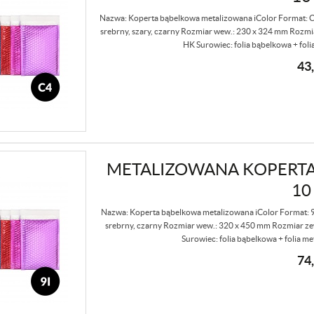
Nazwa: Koperta bąbelkowa metalizowana iColor Format: C4 K
srebrny, szary, czarny Rozmiar wew.: 230 x 324 mm Rozmia
HK Surowiec: folia bąbelkowa + foli
43
METALIZOWANA KOPERTA
10
Nazwa: Koperta bąbelkowa metalizowana iColor Format: 9I K
srebrny, czarny Rozmiar wew.: 320 x 450 mm Rozmiar zew
Surowiec: folia bąbelkowa + folia me
74