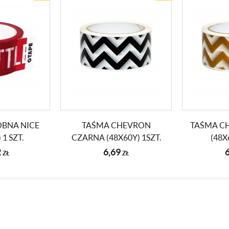
BNA NICE
TAŚMA CHEVRON
TAŚMA C
 1 SZT.
CZARNA (48X60Y) 1SZT.
(48X
2
6,69
ZŁ
ZŁ