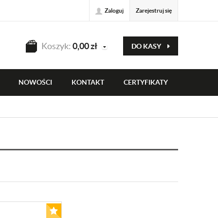
Zaloguj
Zarejestruj się
Koszyk:
0,00
zł
DO KASY
NOWOŚCI
KONTAKT
CERTYFIKATY