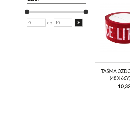
do
TAŚMA OZDO
(48 X 66Y)
10,3