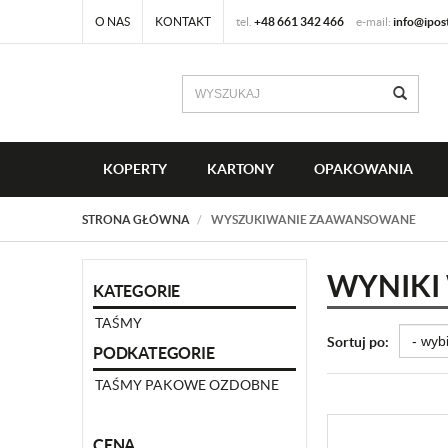
O NAS
KONTAKT
tel.
+48 661 342 466
e-mail:
info@ipos
KOPERTY
KARTONY
OPAKOWANIA
STRONA GŁÓWNA
WYSZUKIWANIE ZAAWANSOWANE
WYNIKI
KATEGORIE
TAŚMY
Sortuj po:
PODKATEGORIE
TAŚMY PAKOWE OZDOBNE
CENA