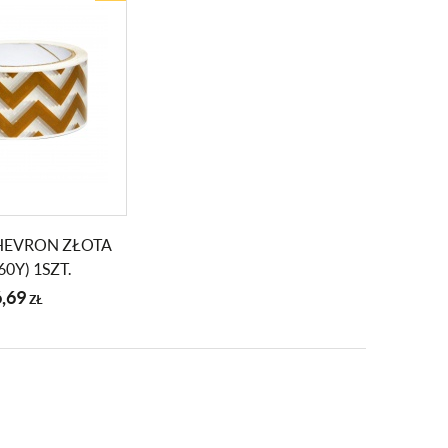
HEVRON ZŁOTA
60Y) 1SZT.
6,69
ZŁ